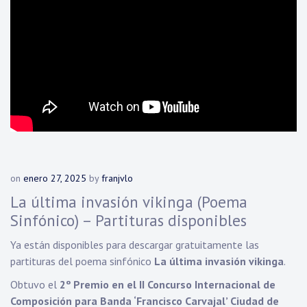
on
enero 27, 2025
by
franjvlo
La última invasión vikinga (Poema
Sinfónico) – Partituras disponibles
Ya están disponibles para descargar gratuitamente las
partituras del poema sinfónico
La última invasión vikinga
.
Obtuvo el
2º Premio en el II Concurso Internacional de
Composición para Banda ‘Francisco Carvajal’ Ciudad de