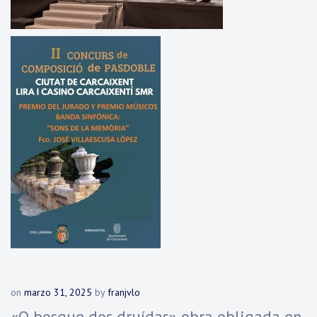
on
marzo 31, 2025
by
franjvlo
«O bosque dos druídas» obra obligada en