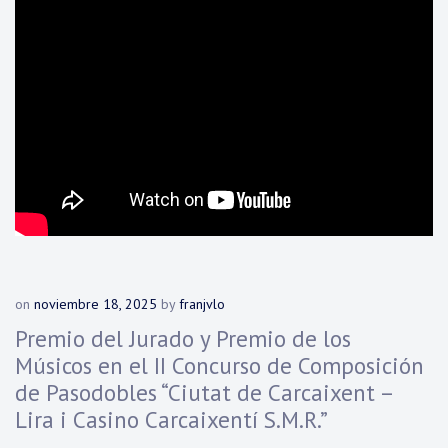
on
noviembre 18, 2025
by
franjvlo
Premio del Jurado y Premio de los
Músicos en el II Concurso de Composición
de Pasodobles “Ciutat de Carcaixent –
Lira i Casino Carcaixentí S.M.R.”