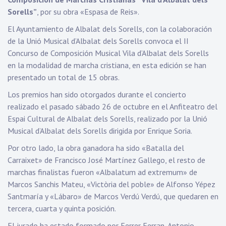
Sorells”
, por su obra «Espasa de Reis».
El Ayuntamiento de Albalat dels Sorells, con la colaboración
de la Unió Musical d’Albalat dels Sorells convoca el II
Concurso de Composición Musical Vila d’Albalat dels Sorells
en la modalidad de marcha cristiana, en esta edición se han
presentado un total de 15 obras.
Los premios han sido otorgados durante el concierto
realizado el pasado sábado 26 de octubre en el Anfiteatro del
Espai Cultural de Albalat dels Sorells, realizado por la Unió
Musical d’Albalat dels Sorells dirigida por Enrique Soria.
Por otro lado, la obra ganadora ha sido «Batalla del
Carraixet» de Francisco José Martínez Gallego, el resto de
marchas finalistas fueron «Albalatum ad extremum» de
Marcos Sanchis Mateu, «Victòria del poble» de Alfonso Yépez
Santmaría y «Lábaro» de Marcos Verdú Verdú, que quedaren en
tercera, cuarta y quinta posición.
El jurado ha estado formado por Ferrer Ferran, Antonio