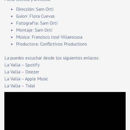
Dirección: Sam Ortí
Guion: Flora Cuevas
Fotografía: Sam Ortí
Montaje: Sam Ortí
Música: Francisco José Villaescusa
Productora: Conflictivos Productions
La puedes escuchar desde los siguientes enlaces:
La Valla – Spotify
La Valla – Deezer
La Valla – Apple Music
La Valla – Tidal