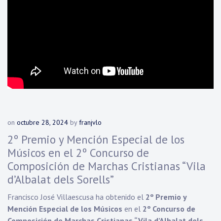
on
octubre 28, 2024
by
franjvlo
2º Premio y Mención Especial de los
Músicos en el 2º Concurso de
Composición de Marchas Cristianas “Vila
d’Albalat dels Sorells”
Francisco José Villaescusa ha obtenido el
2º Premio y
Mención Especial de los Músicos
en el
2º Concurso de
Composición de Marchas Cristianas “Vila d’Albalat dels