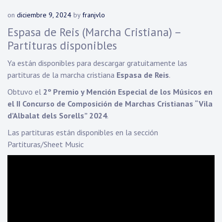
on
diciembre 9, 2024
by
franjvlo
Espasa de Reis (Marcha Cristiana) –
Partituras disponibles
Ya están disponibles para descargar gratuitamente las
partituras de la marcha cristiana
Espasa de Reis
.
Obtuvo el
2º Premio y Mención Especial de los Músicos en
el II Concurso de Composición de Marchas Cristianas “Vila
d’Albalat dels Sorells” 2024
.
Las partituras están disponibles en la sección
Partituras/Sheet Music