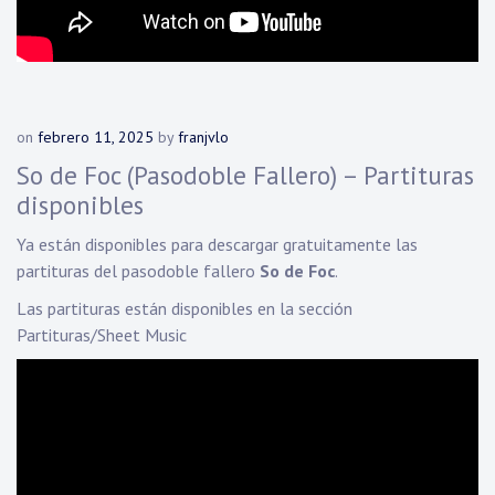
on
febrero 11, 2025
by
franjvlo
So de Foc (Pasodoble Fallero) – Partituras
disponibles
Ya están disponibles para descargar gratuitamente las
partituras del pasodoble fallero
So de Foc
.
Las partituras están disponibles en la sección
Partituras/Sheet Music