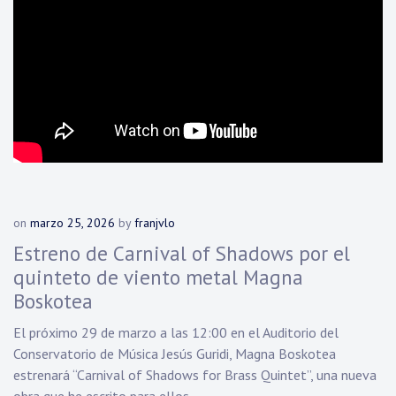
on
marzo 25, 2026
by
franjvlo
Estreno de Carnival of Shadows por el
quinteto de viento metal Magna
Boskotea
El próximo 29 de marzo a las 12:00 en el Auditorio del
Conservatorio de Música Jesús Guridi, Magna Boskotea
estrenará “Carnival of Shadows for Brass Quintet”, una nueva