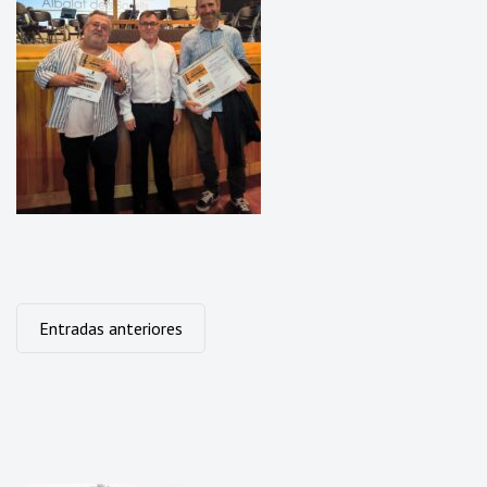
Navegación
Entradas anteriores
de
entradas