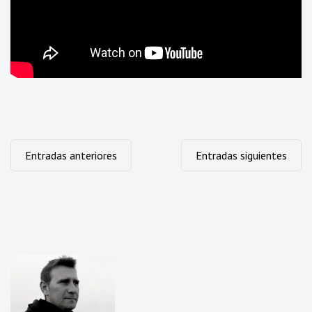
Navegación
Entradas anteriores
Entradas siguientes
de
entradas