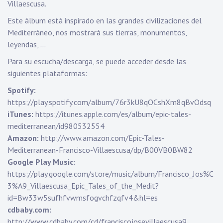
Villaescusa.
Este álbum está inspirado en las grandes civilizaciones del
Mediterráneo, nos mostrará sus tierras, monumentos,
leyendas, …
Para su escucha/descarga, se puede acceder desde las
siguientes plataformas:
Spotify:
https://play.spotify.com/album/76r3kU8qOCshXm8qBvOdsq
iTunes:
https://itunes.apple.com/es/album/epic-tales-
mediterranean/id980532554
Amazon:
http://www.amazon.com/Epic-Tales-
Mediterranean-Francisco-Villaescusa/dp/B00VB0BW82
Google Play Music:
https://play.google.com/store/music/album/Francisco_Jos%C
3%A9_Villaescusa_Epic_Tales_of_the_Medit?
id=Bw33w5sufhfvwmsfogvchfzqfv4&hl=es
cdbaby.com:
http://www.cdbaby.com/cd/franciscojosevillaescusa9