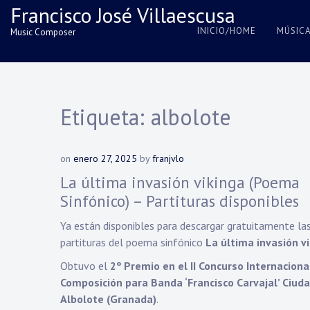
Skip
Francisco José Villaescusa
to
INICIO/HOME
MÚSIC
Music Composer
content
Etiqueta:
albolote
on
enero 27, 2025
by
franjvlo
La última invasión vikinga (Poema
Sinfónico) – Partituras disponibles
Ya están disponibles para descargar gratuitamente la
partituras del poema sinfónico
La última invasión v
Obtuvo el
2º Premio en el II Concurso Internaciona
Composición para Banda ‘Francisco Carvajal’ Ciud
Albolote (Granada)
.