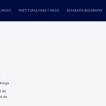
A/MUSIC
PARTITURAS/SHEET MUSIC
BIOGRAFÍA/BIOGRAPHY
s
ikinga
.
l de
ad de