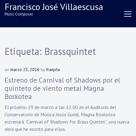
Skip
Francisco José Villaescusa
to
Music Composer
content
Etiqueta:
Brassquintet
on
marzo 25, 2026
by
franjvlo
Estreno de Carnival of Shadows por el
quinteto de viento metal Magna
Boskotea
El próximo 29 de marzo a las 12:00 en el Auditorio del
Conservatorio de Música Jesús Guridi, Magna Boskotea
estrenará “Carnival of Shadows for Brass Quintet”, una nueva
obra que he escrito para ellos.