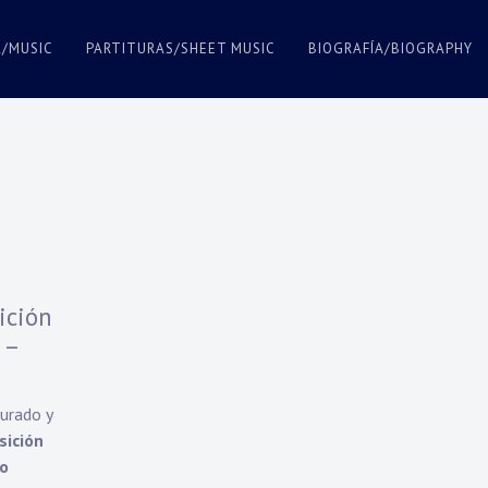
A/MUSIC
PARTITURAS/SHEET MUSIC
BIOGRAFÍA/BIOGRAPHY
ición
 –
Jurado y
sición
no