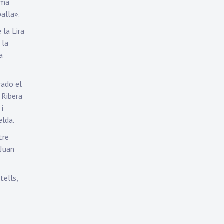
ema
alla».
 la Lira
 la
a
rado el
 Ribera
 i
elda.
tre
 Juan
tells,