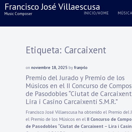
Skip
Francisco José Villaescusa
to
INICIO/HOME
MÚSIC
Music Composer
content
Etiqueta:
Carcaixent
on
noviembre 18, 2025
by
franjvlo
Premio del Jurado y Premio de los
Músicos en el II Concurso de Compos
de Pasodobles “Ciutat de Carcaixent
Lira i Casino Carcaixentí S.M.R.”
Francisco José Villaescusa ha obtenido el Premio del 
el Premio de los Músicos en el
II Concurso de Compo
de Pasodobles “Ciutat de Carcaixent – Lira i Casi