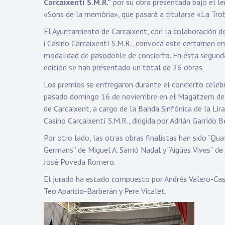
Carcaixentí S.M.R.”
por su obra presentada bajo el l
«Sons de la memòria», que pasará a titularse «La Trob
El Ayuntamiento de Carcaixent, con la colaboración de
i Casino Carcaixentí S.M.R., convoca este certamen en
modalidad de pasodoble de concierto. En esta segund
edición se han presentado un total de 26 obras.
Los premios se entregaron durante el concierto celeb
pasado domingo 16 de noviembre en el Magatzem de
de Carcaixent, a cargo de la Banda Sinfónica de la Lira
Casino Carcaixentí S.M.R., dirigida por Adrián Garrido B
Por otro lado, las otras obras finalistas han sido “Qua
Germans” de Miguel A. Sarrió Nadal y “Aigües Vives” de
José Poveda Romero.
El jurado ha estado compuesto por Andrés Valero-Cas
Teo Aparicio-Barberán y Pere Vicalet.