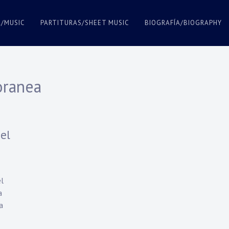
A/MUSIC
PARTITURAS/SHEET MUSIC
BIOGRAFÍA/BIOGRAPHY
ranea
el
el
a
a