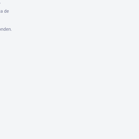
ra de
onden.