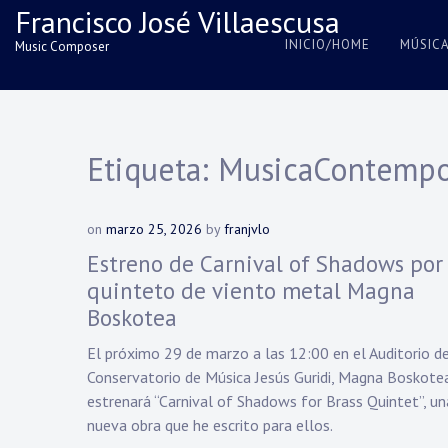
Skip
Francisco José Villaescusa
to
INICIO/HOME
MÚSIC
Music Composer
content
Etiqueta:
MusicaContempo
on
marzo 25, 2026
by
franjvlo
Estreno de Carnival of Shadows por 
quinteto de viento metal Magna
Boskotea
El próximo 29 de marzo a las 12:00 en el Auditorio d
Conservatorio de Música Jesús Guridi, Magna Boskote
estrenará “Carnival of Shadows for Brass Quintet”, un
nueva obra que he escrito para ellos.