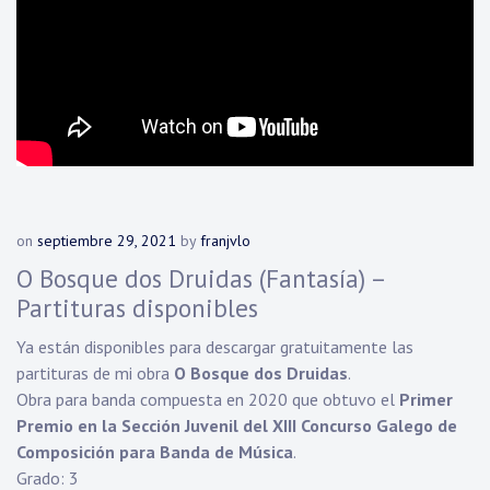
on
septiembre 29, 2021
by
franjvlo
O Bosque dos Druidas (Fantasía) –
Partituras disponibles
Ya están disponibles para descargar gratuitamente las
partituras de mi obra
O Bosque dos Druidas
.
Obra para banda compuesta en 2020 que obtuvo el
Primer
Premio en la Sección Juvenil del XIII Concurso Galego de
Composición para Banda de Música
.
Grado: 3