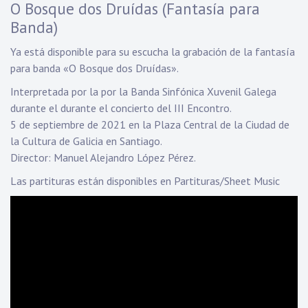
O Bosque dos Druídas (Fantasía para
Banda)
Ya está disponible para su escucha la grabación de la fantasía
para banda «O Bosque dos Druídas».
Interpretada por la por la Banda Sinfónica Xuvenil Galega
durante el durante el concierto del III Encontro.
5 de septiembre de 2021 en la Plaza Central de la Ciudad de
la Cultura de Galicia en Santiago.
Director: Manuel Alejandro López Pérez.
Las partituras están disponibles en
Partituras/Sheet Music