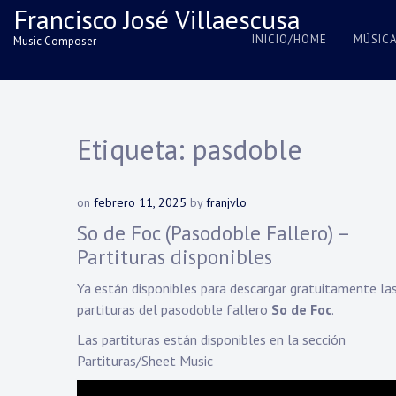
Skip
Francisco José Villaescusa
to
INICIO/HOME
MÚSIC
Music Composer
content
Etiqueta:
pasdoble
on
febrero 11, 2025
by
franjvlo
So de Foc (Pasodoble Fallero) –
Partituras disponibles
Ya están disponibles para descargar gratuitamente la
partituras del pasodoble fallero
So de Foc
.
Las partituras están disponibles en la sección
Partituras/Sheet Music