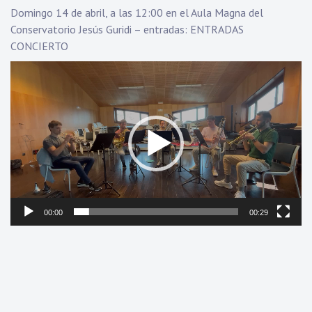
Domingo 14 de abril, a las 12:00 en el Aula Magna del
Conservatorio Jesús Guridi – entradas:
ENTRADAS
CONCIERTO
Reproductor
de
vídeo
00:00
00:29