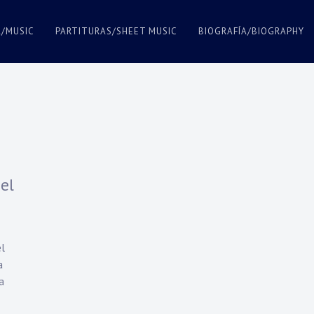
A/MUSIC
PARTITURAS/SHEET MUSIC
BIOGRAFÍA/BIOGRAPHY
el
el
a
a