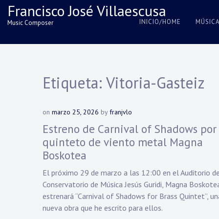
Skip
Francisco José Villaescusa
to
INICIO/HOME
MÚSIC
Music Composer
content
Etiqueta:
Vitoria-Gasteiz
on
marzo 25, 2026
by
franjvlo
Estreno de Carnival of Shadows por 
quinteto de viento metal Magna
Boskotea
El próximo 29 de marzo a las 12:00 en el Auditorio d
Conservatorio de Música Jesús Guridi, Magna Boskote
estrenará “Carnival of Shadows for Brass Quintet”, un
nueva obra que he escrito para ellos.