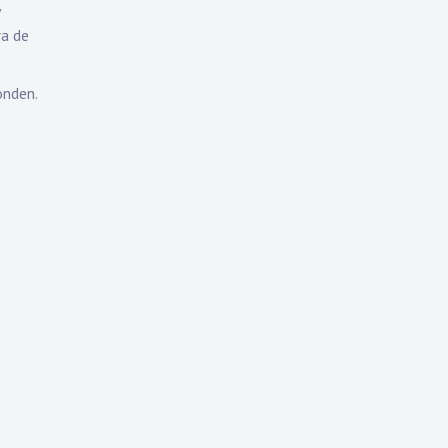
ra de
onden.