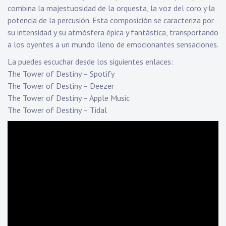
combina la majestuosidad de la orquesta, la voz del coro y la
potencia de la percusión. Esta composición se caracteriza por
su intensidad y su atmósfera épica y fantástica, transportando
a los oyentes a un mundo lleno de emocionantes sensaciones.
La puedes escuchar desde los siguientes enlaces:
The Tower of Destiny – Spotify
The Tower of Destiny – Deezer
The Tower of Destiny – Apple Music
The Tower of Destiny – Tidal