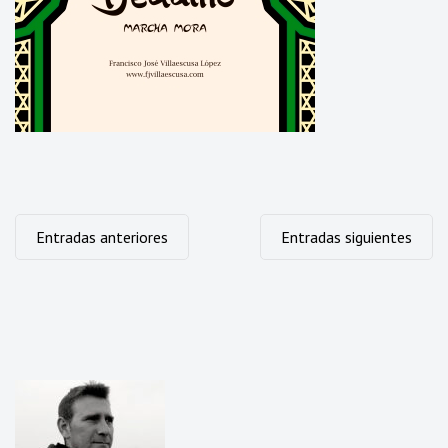
Navegación
Entradas anteriores
Entradas siguientes
de
entradas