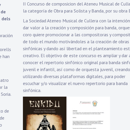
II Concurso de composicion del Ateneu Musical de Culle
y
la categoría de Obra para Solista y Banda, por su obra 
 de
 dels
La Sociedad Ateneo Musical de Cullera con la intención
dar valor a la creación y composición para banda, orque
coro quiere promocionar a las compositoras y composi
oración
de todo el mundo motivándoles a la creación de obras
sinfónicas y dando así libertad en el planteamiento es
orells
creativo. El objetivo de este concurso es ampliar y dar 
e han
conocer el repertorio sinfónico original para banda sinf
juvenil e infantil, así como de orquesta juvenil, creando 
utilizando diversas plataformas digitales, para poder
eatro
escuchar y/o visualizar el nuevo repertorio para banda
or la
sinfónica.
 Soria.
to de
 de
so