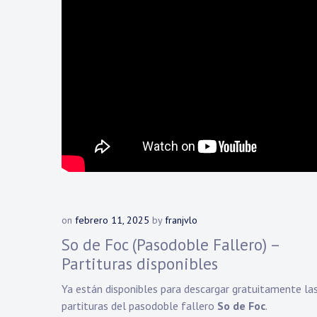
on
febrero 11, 2025
by
franjvlo
So de Foc (Pasodoble Fallero) –
Partituras disponibles
Ya están disponibles para descargar gratuitamente la
partituras del pasodoble fallero
So de Foc
.