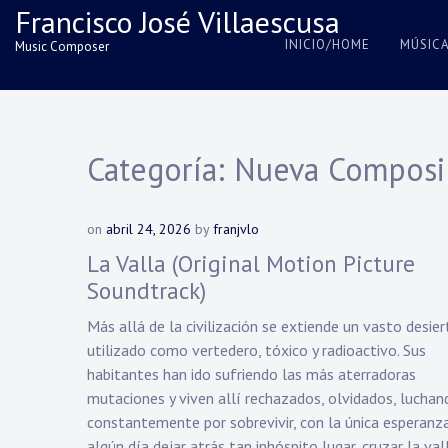
Skip
Francisco José Villaescusa
to
INICIO/HOME
MÚSIC
Music Composer
content
Categoría:
Nueva Composi
on
abril 24, 2026
by
franjvlo
La Valla (Original Motion Picture
Soundtrack)
Más allá de la civilización se extiende un vasto desier
utilizado como vertedero, tóxico y radioactivo. Sus
habitantes han ido sufriendo las más aterradoras
mutaciones y viven allí rechazados, olvidados, luchan
constantemente por sobrevivir, con la única esperanz
algún día dejar atrás tan inhóspito lugar, cruzar la val