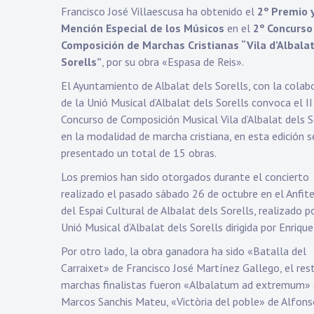
Francisco José Villaescusa ha obtenido el
2º Premio 
Mención Especial de los Músicos
en el
2º Concurso
Composición de Marchas Cristianas “Vila d’Albalat
Sorells”
, por su obra «Espasa de Reis».
El Ayuntamiento de Albalat dels Sorells, con la colab
de la Unió Musical d’Albalat dels Sorells convoca el II
Concurso de Composición Musical Vila d’Albalat dels S
en la modalidad de marcha cristiana, en esta edición s
presentado un total de 15 obras.
Los premios han sido otorgados durante el concierto
realizado el pasado sábado 26 de octubre en el Anfit
del Espai Cultural de Albalat dels Sorells, realizado p
Unió Musical d’Albalat dels Sorells dirigida por Enrique
Por otro lado, la obra ganadora ha sido «Batalla del
Carraixet» de Francisco José Martínez Gallego, el res
marchas finalistas fueron «Albalatum ad extremum»
Marcos Sanchis Mateu, «Victòria del poble» de Alfon