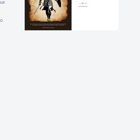
que
io