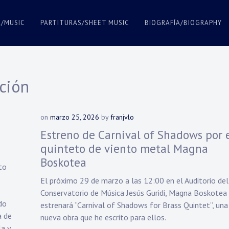
A/MUSIC
PARTITURAS/SHEET MUSIC
BIOGRAFÍA/BIOGRAPHY
ción
on
marzo 25, 2026
by
franjvlo
Estreno de Carnival of Shadows por 
quinteto de viento metal Magna
Boskotea
to
El próximo 29 de marzo a las 12:00 en el Auditorio del
Conservatorio de Música Jesús Guridi, Magna Boskotea
do
estrenará “Carnival of Shadows for Brass Quintet”, una
a de
nueva obra que he escrito para ellos.
la y