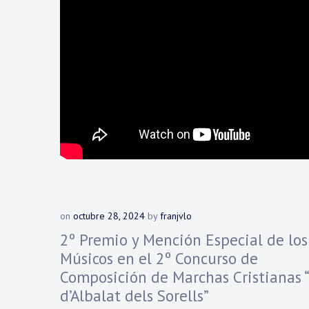
on
octubre 28, 2024
by
franjvlo
2º Premio y Mención Especial de los
Músicos en el 2º Concurso de
Composición de Marchas Cristianas “
d’Albalat dels Sorells”