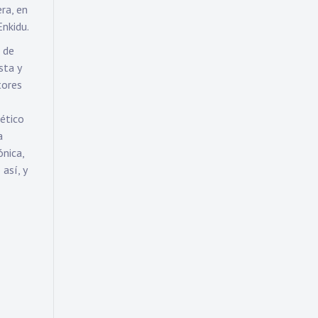
ra, en
Enkidu.
 de
sta y
tores
tético
a
ónica,
así, y