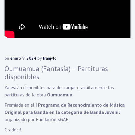
on
enero 9, 2024
by
franjvlo
Oumuamua (Fantasía) – Partituras
disponibles
Ya están disponibles para descargar gratuitamente las
partituras de la obra
Oumuamua
.
Premiada en el
I Programa de Reconocimiento de Música
Original para Banda en la categoría de Banda Juvenil
organizado por Fundación SGAE.
Grado: 3