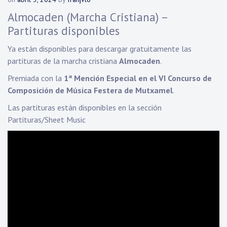
Almocaden (Marcha Cristiana) –
Partituras disponibles
Ya están disponibles para descargar gratuitamente las
partituras de la marcha cristiana
Almocaden
.
Premiada con la
1ª Mención Especial en el VI Concurso de
Composición de Música Festera de Mutxamel
.
Las partituras están disponibles en la sección
Partituras/Sheet Music