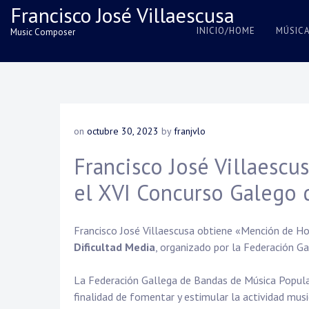
Skip
Francisco José Villaescusa
to
INICIO/HOME
MÚSIC
Music Composer
content
on
octubre 30, 2023
by
franjvlo
Francisco José Villaesc
el XVI Concurso Galego
Francisco José Villaescusa obtiene «Mención de H
Dificultad Media
, organizado por la Federación G
La Federación Gallega de Bandas de Música Popul
finalidad de fomentar y estimular la actividad mus