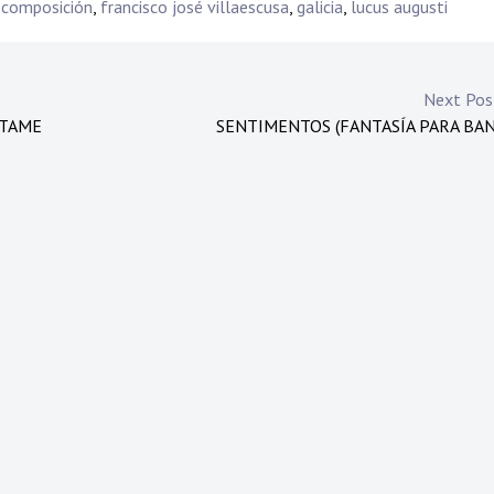
 composición
,
francisco josé villaescusa
,
galicia
,
lucus augusti
Next Po
RTAME
SENTIMENTOS (FANTASÍA PARA BA