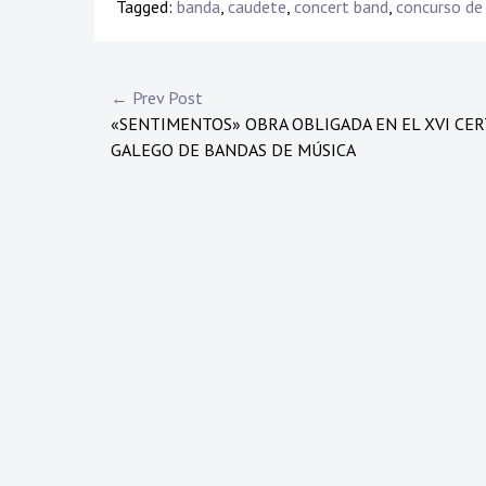
Tagged:
banda
,
caudete
,
concert band
,
concurso de
Navegación
← Prev Post
«SENTIMENTOS» OBRA OBLIGADA EN EL XVI CE
de
GALEGO DE BANDAS DE MÚSICA
entradas