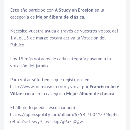
Este año participo con
A Study on Erosion
en la
categoría de
Mejor álbum de clásica
.
Necesito vuestra ayuda a través de vuestros votos, del
1 al el 15 de marzo estará activa la Votación del
Público.
Los 15 más votados de cada categoría pasarán a la
votación del jurado.
Para votar sólo tienes que registrarte en
http://www.premiosmin.com
y votar por
Francisco José
Villaescusa
en la categoría
Mejor álbum de clásica
.
El álbum lo puedes escuchar aquí
https://open.spotify.com/album/675Bt3C04YzPMqpPn
o4JuL?si=bSwyP_lwTfGp7gPa7ij0Qw