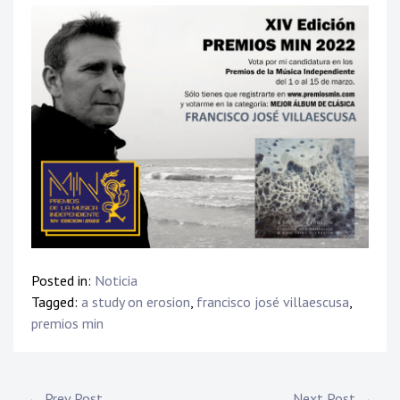
Posted in:
Noticia
Tagged:
a study on erosion
,
francisco josé villaescusa
,
premios min
← Prev Post
Next Post →