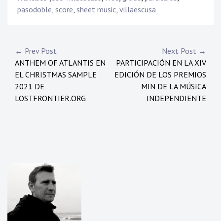
pasodoble
,
score
,
sheet music
,
villaescusa
Navegación
← Prev Post
Next Post →
ANTHEM OF ATLANTIS EN
PARTICIPACIÓN EN LA XIV
de
EL CHRISTMAS SAMPLE
EDICIÓN DE LOS PREMIOS
entradas
2021 DE
MIN DE LA MÚSICA
LOSTFRONTIER.ORG
INDEPENDIENTE