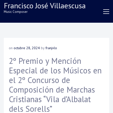
Skip
Francisco José Villaescusa
to
Music Composer
content
on
octubre 28, 2024
by
franjvlo
2º Premio y Mención
Especial de los Músicos en
el 2º Concurso de
Composición de Marchas
Cristianas “Vila d’Albalat
dels Sorells”